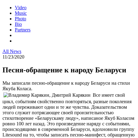
Video
Music
Photo
Bio
Partners
All News
11/23/2020
Песня-обращение к народу Беларуси
Мы записали песню-обращение к народу Беларуси на стихи
Якуба Коласа.
Все имеет свой
цикл, событиям свойственно повторяться, разные поколения
людей переживают одни и те же чувства. Доказательством
этого служит потрясающее своей пронзительностью
стихотворение «Беларускаму люду», написаное Якуб Коласом
ровно 100 лет назад. Это произведение наряду с событиями,
происходящими в современной Беларуси, вдохновили группу
Litesound на то, чтобы записать песню-манифест, обращенную