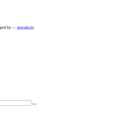
loped by —
newsite.by