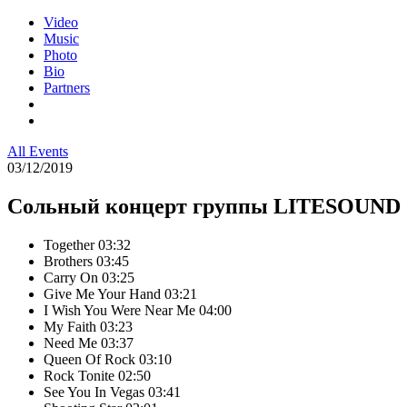
Video
Music
Photo
Bio
Partners
All Events
03/12/2019
Сольный концерт группы LITESOUND 
Together
03:32
Brothers
03:45
Carry On
03:25
Give Me Your Hand
03:21
I Wish You Were Near Me
04:00
My Faith
03:23
Need Me
03:37
Queen Of Rock
03:10
Rock Tonite
02:50
See You In Vegas
03:41